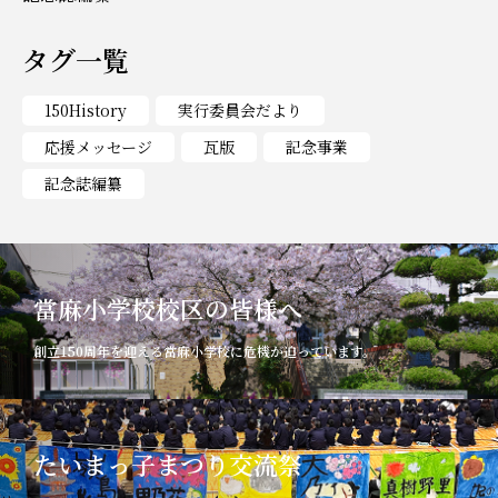
タグ一覧
150History
実行委員会だより
応援メッセージ
瓦版
記念事業
記念誌編纂
當麻小学校校区の皆様へ
創立150周年を迎える當麻小学校に危機が迫っています。
たいまっ子まつり交流祭