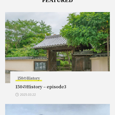
FEATURED
150のHistory
150のHistory – episode3
2025.03.22