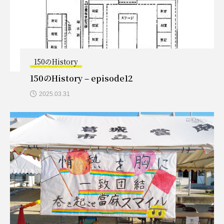
150のHistory
150のHistory – episode12
2025.03.31