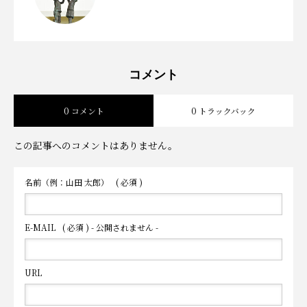
當麻小学校150周年記念誌プレビュー P31
で描く當麻の未来の姿
2026.01.11
150のHistory – episode30
2025.12.31
コメント
0 コメント
0 トラックバック
この記事へのコメントはありません。
名前（例：山田 太郎）
( 必須 )
E-MAIL
( 必須 ) - 公開されません -
URL