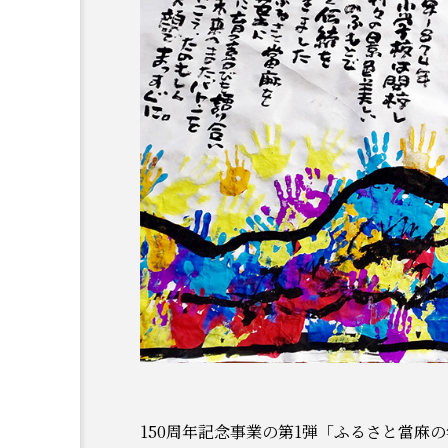
より
150のHistory
立150周年告知チラシ
150のHistory – episode
150周年記念事業の第1弾「ふるさと當麻の