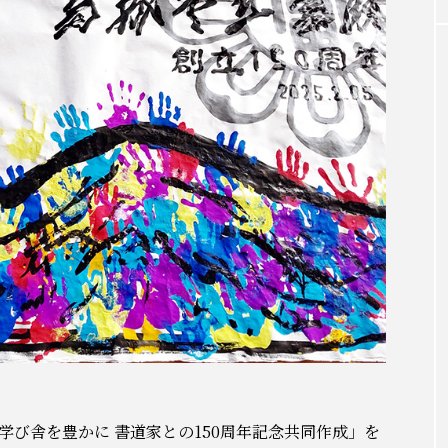
応援メッセージ
25
第27代校長 三室 智恵子
学び舎を豊かに 書道家との150周年記念共同作成」を