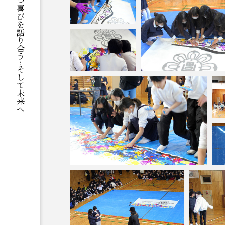
ここがふるさと當麻~當麻に育つ喜びを語り合う~そして未来へ