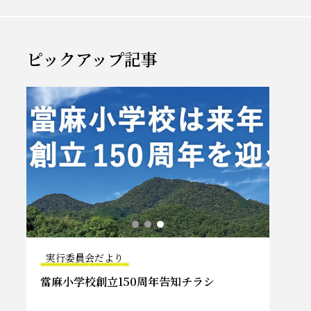
ピックアップ記事
実行委員会だより
150の
當麻小学校創立150周年告知チラシ
150の