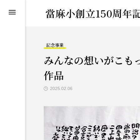
當麻小創立150周年記念
り
記念事業
みんなの想いがこも
作品
2025.02.06